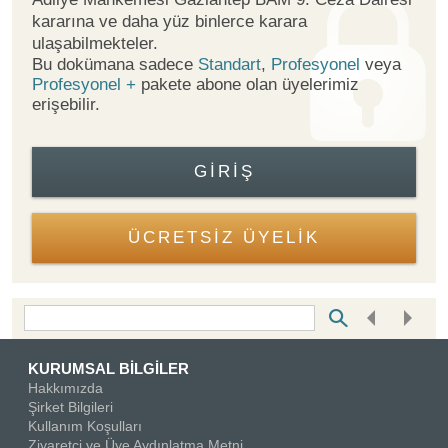
kararına ve daha yüz binlerce karara
ulaşabilmekteler.
Bu dokümana sadece
Standart
,
Profesyonel
veya
Profesyonel +
pakete abone olan üyelerimiz
erişebilir.
GIRIŞ
ÜCRETSİZ ÜYELİK
Bottom Search Toolbar Highlight Text
KURUMSAL BİLGİLER
Hakkımızda
Şirket Bilgileri
Kullanım Koşulları
Ziyaretçi ve Üye Aydınlatma Metni