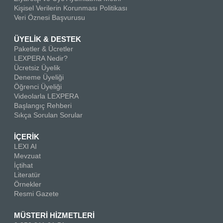
Kişisel Verilerin Korunması Politikası
Veri Öznesi Başvurusu
ÜYELİK & DESTEK
Paketler & Ücretler
LEXPERA Nedir?
Ücretsiz Üyelik
Deneme Üyeliği
Öğrenci Üyeliği
Videolarla LEXPERA
Başlangıç Rehberi
Sıkça Sorulan Sorular
İÇERİK
LEXI AI
Mevzuat
İçtihat
Literatür
Örnekler
Resmi Gazete
MÜSTERİ HİZMETLERİ