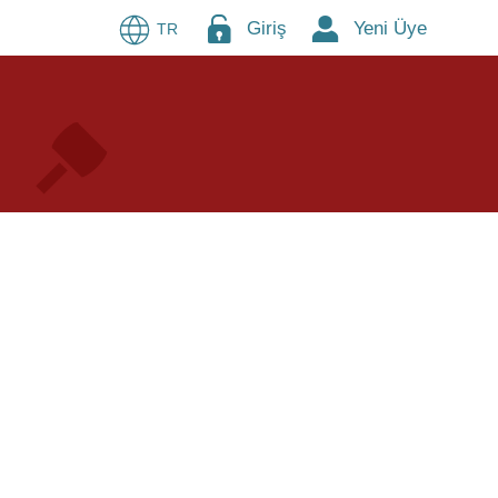
Giriş
Yeni Üye
TR