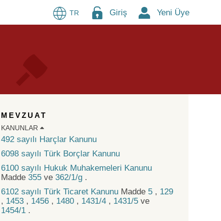
Giriş
Yeni Üye
TR
MEVZUAT
KANUNLAR
492 sayılı Harçlar Kanunu
6098 sayılı Türk Borçlar Kanunu
6100 sayılı Hukuk Muhakemeleri Kanunu
Madde
355
ve
362/1/g
.
6102 sayılı Türk Ticaret Kanunu
Madde
5
,
129
,
1453
,
1456
,
1480
,
1431/4
,
1431/5
ve
1454/1
.