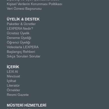
Kişisel Verilerin Korunması Politikası
Veri Öznesi Başvurusu
ÜYELİK & DESTEK
Paketler & Ücretler
LEXPERA Nedir?
Ücretsiz Üyelik
Deneme Üyeliği
Öğrenci Üyeliği
Videolarla LEXPERA
Başlangıç Rehberi
Sıkça Sorulan Sorular
İÇERİK
LEXI AI
Mevzuat
İçtihat
Literatür
Örnekler
Resmi Gazete
MÜSTERİ HİZMETLERİ