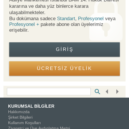
kararına ve daha yüz binlerce karara
ulaşabilmekteler.
Bu dokümana sadece
Standart
,
Profesyonel
veya
Profesyonel +
pakete abone olan üyelerimiz
erişebilir.
GIRIŞ
ÜCRETSİZ ÜYELİK
Bottom Search Toolbar Highlight Text
KURUMSAL BİLGİLER
Hakkımızda
Şirket Bilgileri
Kullanım Koşulları
Ziyaretçi ve Üye Aydınlatma Metni