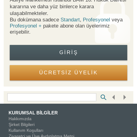
kararına ve daha yüz binlerce karara
ulaşabilmekteler.
Bu dokümana sadece
Standart
,
Profesyonel
veya
Profesyonel +
pakete abone olan üyelerimiz
erişebilir.
GIRIŞ
ÜCRETSİZ ÜYELİK
Bottom Search Toolbar Highlight Text
KURUMSAL BİLGİLER
Hakkımızda
Şirket Bilgileri
Kullanım Koşulları
Ziyaretçi ve Üye Aydınlatma Metni