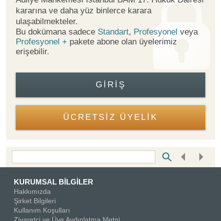
kararına ve daha yüz binlerce karara
ulaşabilmekteler.
Bu dokümana sadece
Standart
,
Profesyonel
veya
Profesyonel +
pakete abone olan üyelerimiz
erişebilir.
GIRIŞ
ÜCRETSİZ ÜYELİK
Bottom Search Toolbar Highlight Text
KURUMSAL BİLGİLER
Hakkımızda
Şirket Bilgileri
Kullanım Koşulları
Ziyaretçi ve Üye Aydınlatma Metni