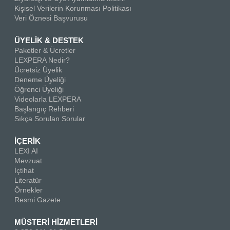
Kişisel Verilerin Korunması Politikası
Veri Öznesi Başvurusu
ÜYELİK & DESTEK
Paketler & Ücretler
LEXPERA Nedir?
Ücretsiz Üyelik
Deneme Üyeliği
Öğrenci Üyeliği
Videolarla LEXPERA
Başlangıç Rehberi
Sıkça Sorulan Sorular
İÇERİK
LEXI AI
Mevzuat
İçtihat
Literatür
Örnekler
Resmi Gazete
MÜSTERİ HİZMETLERİ