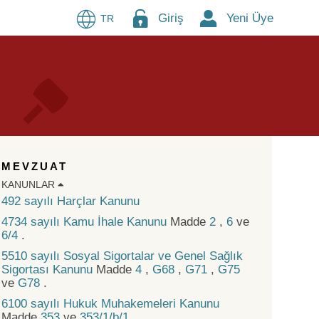
Giriş
Yeni Üye
TR
MEVZUAT
KANUNLAR
492 sayılı Harçlar Kanunu
4734 sayılı Kamu İhale Kanunu
Madde
2
,
6
ve
6/4
.
5510 sayılı Sosyal Sigortalar ve Genel Sağlık
Sigortası Kanunu
Madde
4
,
G68
,
G71
,
G75
ve
G78
.
6100 sayılı Hukuk Muhakemeleri Kanunu
Madde
353
ve
353/1/b/1
.