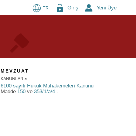
Giriş
Yeni Üye
TR
MEVZUAT
KANUNLAR
6100 sayılı Hukuk Muhakemeleri Kanunu
Madde
150
ve
353/1/a/4
.