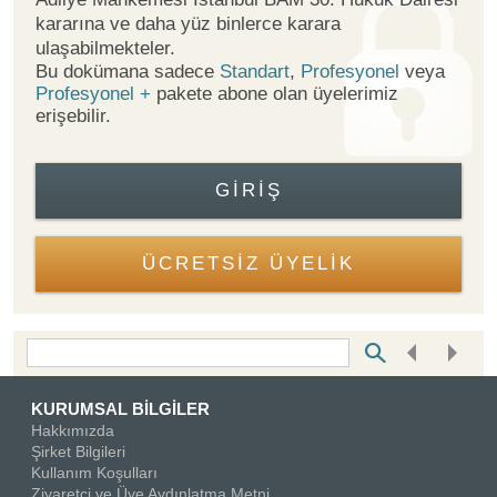
kararına ve daha yüz binlerce karara
ulaşabilmekteler.
Bu dokümana sadece
Standart
,
Profesyonel
veya
Profesyonel +
pakete abone olan üyelerimiz
erişebilir.
GIRIŞ
ÜCRETSİZ ÜYELİK
Bottom Search Toolbar Highlight Text
KURUMSAL BİLGİLER
Hakkımızda
Şirket Bilgileri
Kullanım Koşulları
Ziyaretçi ve Üye Aydınlatma Metni