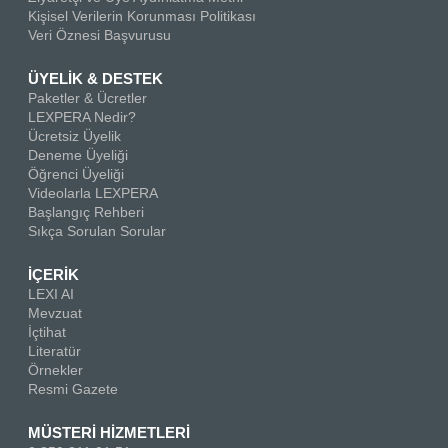
Kişisel Verilerin Korunması Politikası
Veri Öznesi Başvurusu
ÜYELİK & DESTEK
Paketler & Ücretler
LEXPERA Nedir?
Ücretsiz Üyelik
Deneme Üyeliği
Öğrenci Üyeliği
Videolarla LEXPERA
Başlangıç Rehberi
Sıkça Sorulan Sorular
İÇERİK
LEXI AI
Mevzuat
İçtihat
Literatür
Örnekler
Resmi Gazete
MÜSTERİ HİZMETLERİ