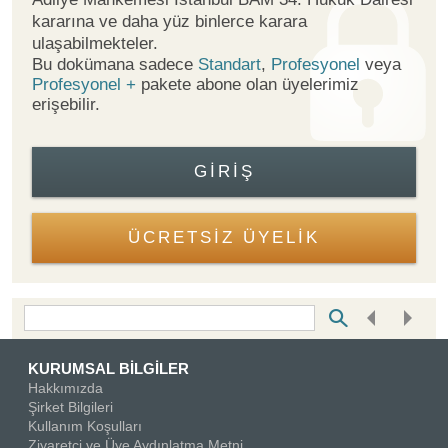
kararına ve daha yüz binlerce karara
ulaşabilmekteler.
Bu dokümana sadece
Standart
,
Profesyonel
veya
Profesyonel +
pakete abone olan üyelerimiz
erişebilir.
GIRIŞ
ÜCRETSİZ ÜYELİK
Bottom Search Toolbar Highlight Text
KURUMSAL BİLGİLER
Hakkımızda
Şirket Bilgileri
Kullanım Koşulları
Ziyaretçi ve Üye Aydınlatma Metni