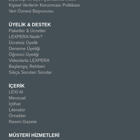
Kişisel Verilerin Korunması Politikası
Veri Öznesi Başvurusu
ÜYELİK & DESTEK
Paketler & Ücretler
LEXPERA Nedir?
Ücretsiz Üyelik
Deneme Üyeliği
Öğrenci Üyeliği
Videolarla LEXPERA
Başlangıç Rehberi
Sıkça Sorulan Sorular
İÇERİK
LEXI AI
Mevzuat
İçtihat
Literatür
Örnekler
Resmi Gazete
MÜSTERİ HİZMETLERİ