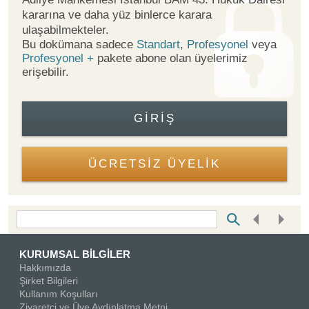
kararına ve daha yüz binlerce karara
ulaşabilmekteler.
Bu dokümana sadece
Standart
,
Profesyonel
veya
Profesyonel +
pakete abone olan üyelerimiz
erişebilir.
GIRIŞ
ÜCRETSİZ ÜYELİK
Bottom Search Toolbar Highlight Text
KURUMSAL BİLGİLER
Hakkımızda
Şirket Bilgileri
Kullanım Koşulları
Ziyaretçi ve Üye Aydınlatma Metni