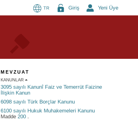
Giriş
Yeni Üye
TR
MEVZUAT
KANUNLAR
3095 sayılı Kanunî Faiz ve Temerrüt Faizine
İlişkin Kanun
6098 sayılı Türk Borçlar Kanunu
6100 sayılı Hukuk Muhakemeleri Kanunu
Madde
200
.