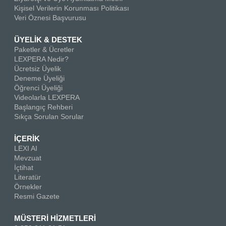
Kişisel Verilerin Korunması Politikası
Veri Öznesi Başvurusu
ÜYELİK & DESTEK
Paketler & Ücretler
LEXPERA Nedir?
Ücretsiz Üyelik
Deneme Üyeliği
Öğrenci Üyeliği
Videolarla LEXPERA
Başlangıç Rehberi
Sıkça Sorulan Sorular
İÇERİK
LEXI AI
Mevzuat
İçtihat
Literatür
Örnekler
Resmi Gazete
MÜSTERİ HİZMETLERİ