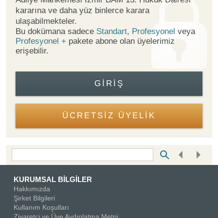
kararına ve daha yüz binlerce karara
ulaşabilmekteler.
Bu dokümana sadece
Standart
,
Profesyonel
veya
Profesyonel +
pakete abone olan üyelerimiz
erişebilir.
GIRIŞ
ÜCRETSİZ ÜYELİK
Bottom Search Toolbar Highlight Text
KURUMSAL BİLGİLER
Hakkımızda
Şirket Bilgileri
Kullanım Koşulları
Ziyaretçi ve Üye Aydınlatma Metni