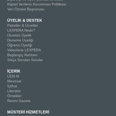
Kişisel Verilerin Korunması Politikası
Veri Öznesi Başvurusu
ÜYELİK & DESTEK
Paketler & Ücretler
LEXPERA Nedir?
Ücretsiz Üyelik
Deneme Üyeliği
Öğrenci Üyeliği
Videolarla LEXPERA
Başlangıç Rehberi
Sıkça Sorulan Sorular
İÇERİK
LEXI AI
Mevzuat
İçtihat
Literatür
Örnekler
Resmi Gazete
MÜSTERİ HİZMETLERİ