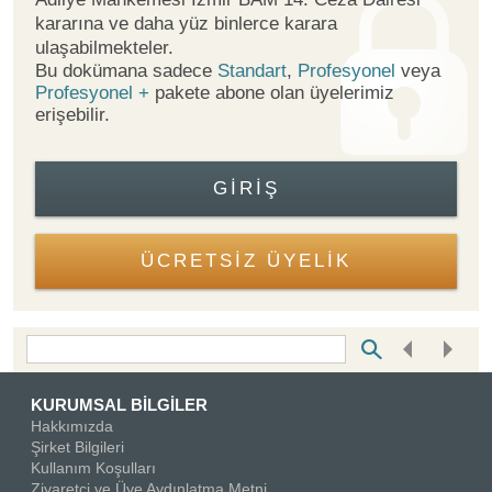
kararına ve daha yüz binlerce karara
ulaşabilmekteler.
Bu dokümana sadece
Standart
,
Profesyonel
veya
Profesyonel +
pakete abone olan üyelerimiz
erişebilir.
GIRIŞ
ÜCRETSİZ ÜYELİK
Bottom Search Toolbar Highlight Text
KURUMSAL BİLGİLER
Hakkımızda
Şirket Bilgileri
Kullanım Koşulları
Ziyaretçi ve Üye Aydınlatma Metni