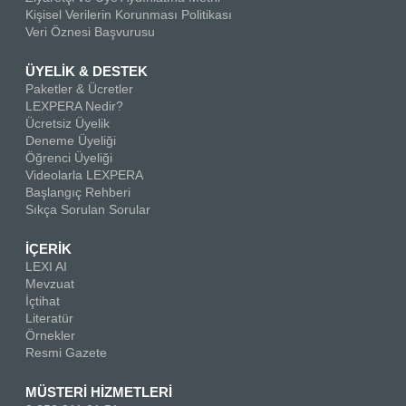
Kişisel Verilerin Korunması Politikası
Veri Öznesi Başvurusu
ÜYELİK & DESTEK
Paketler & Ücretler
LEXPERA Nedir?
Ücretsiz Üyelik
Deneme Üyeliği
Öğrenci Üyeliği
Videolarla LEXPERA
Başlangıç Rehberi
Sıkça Sorulan Sorular
İÇERİK
LEXI AI
Mevzuat
İçtihat
Literatür
Örnekler
Resmi Gazete
MÜSTERİ HİZMETLERİ