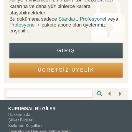
kararına ve daha yüz binlerce karara
ulaşabilmekteler.
Bu dokümana sadece
Standart
,
Profesyonel
veya
Profesyonel +
pakete abone olan üyelerimiz
erişebilir.
GIRIŞ
ÜCRETSİZ ÜYELİK
Bottom Search Toolbar Highlight Text
KURUMSAL BİLGİLER
Hakkımızda
Şirket Bilgileri
Kullanım Koşulları
Ziyaretçi ve Üye Aydınlatma Metni