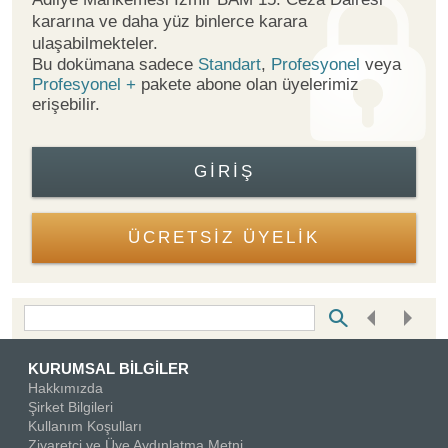
kararına ve daha yüz binlerce karara
ulaşabilmekteler.
Bu dokümana sadece
Standart
,
Profesyonel
veya
Profesyonel +
pakete abone olan üyelerimiz
erişebilir.
GIRIŞ
ÜCRETSİZ ÜYELİK
Bottom Search Toolbar Highlight Text
KURUMSAL BİLGİLER
Hakkımızda
Şirket Bilgileri
Kullanım Koşulları
Ziyaretçi ve Üye Aydınlatma Metni