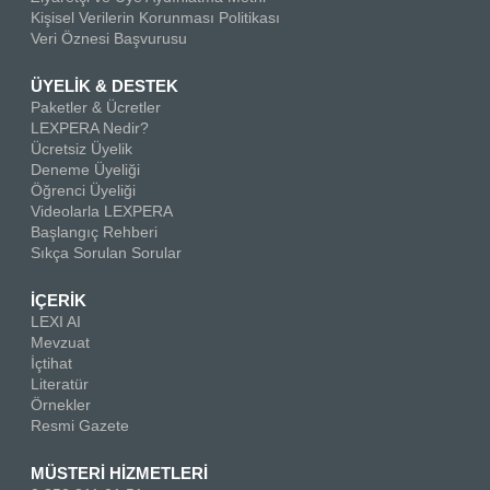
Kişisel Verilerin Korunması Politikası
Veri Öznesi Başvurusu
ÜYELİK & DESTEK
Paketler & Ücretler
LEXPERA Nedir?
Ücretsiz Üyelik
Deneme Üyeliği
Öğrenci Üyeliği
Videolarla LEXPERA
Başlangıç Rehberi
Sıkça Sorulan Sorular
İÇERİK
LEXI AI
Mevzuat
İçtihat
Literatür
Örnekler
Resmi Gazete
MÜSTERİ HİZMETLERİ