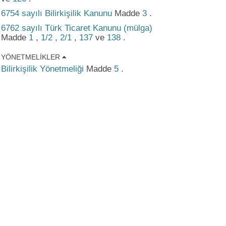
6754 sayılı Bilirkişilik Kanunu
Madde
3
.
6762 sayılı Türk Ticaret Kanunu (mülga)
Madde
1
,
1/2
,
2/1
,
137
ve
138
.
YÖNETMELIKLER
Bilirkişilik Yönetmeliği
Madde
5
.