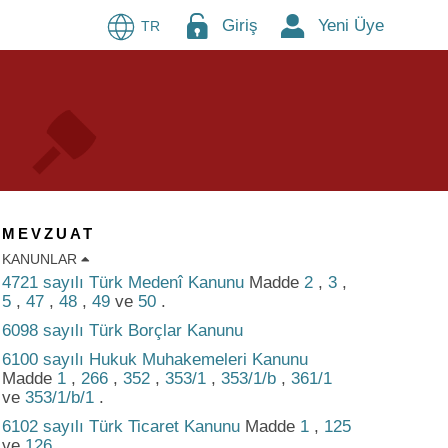
Giriş
Yeni Üye
TR
MEVZUAT
KANUNLAR
4721 sayılı Türk Medenî Kanunu
Madde
2
,
3
,
5
,
47
,
48
,
49
ve
50
.
6098 sayılı Türk Borçlar Kanunu
6100 sayılı Hukuk Muhakemeleri Kanunu
Madde
1
,
266
,
352
,
353/1
,
353/1/b
,
361/1
ve
353/1/b/1
.
6102 sayılı Türk Ticaret Kanunu
Madde
1
,
125
ve
126
.