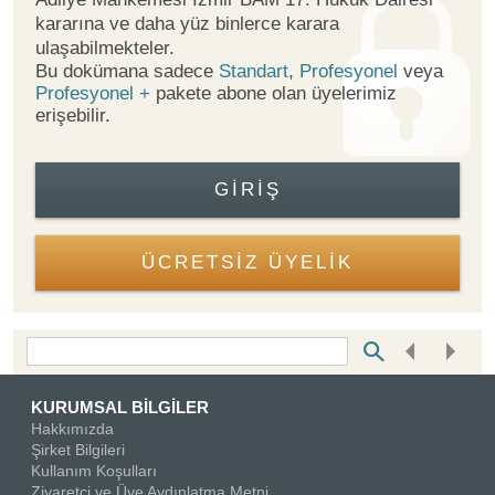
kararına ve daha yüz binlerce karara
ulaşabilmekteler.
Bu dokümana sadece
Standart
,
Profesyonel
veya
Profesyonel +
pakete abone olan üyelerimiz
erişebilir.
GIRIŞ
ÜCRETSİZ ÜYELİK
Bottom Search Toolbar Highlight Text
KURUMSAL BİLGİLER
Hakkımızda
Şirket Bilgileri
Kullanım Koşulları
Ziyaretçi ve Üye Aydınlatma Metni