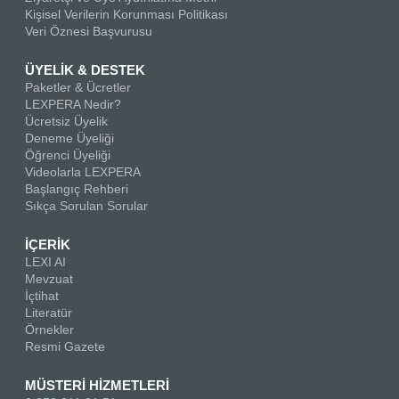
Kişisel Verilerin Korunması Politikası
Veri Öznesi Başvurusu
ÜYELİK & DESTEK
Paketler & Ücretler
LEXPERA Nedir?
Ücretsiz Üyelik
Deneme Üyeliği
Öğrenci Üyeliği
Videolarla LEXPERA
Başlangıç Rehberi
Sıkça Sorulan Sorular
İÇERİK
LEXI AI
Mevzuat
İçtihat
Literatür
Örnekler
Resmi Gazete
MÜSTERİ HİZMETLERİ