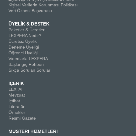
Kişisel Verilerin Korunması Politikası
Veri Öznesi Başvurusu
ÜYELİK & DESTEK
Paketler & Ücretler
LEXPERA Nedir?
Ücretsiz Üyelik
Deneme Üyeliği
Öğrenci Üyeliği
Videolarla LEXPERA
Başlangıç Rehberi
Sıkça Sorulan Sorular
İÇERİK
LEXI AI
Mevzuat
İçtihat
Literatür
Örnekler
Resmi Gazete
MÜSTERİ HİZMETLERİ