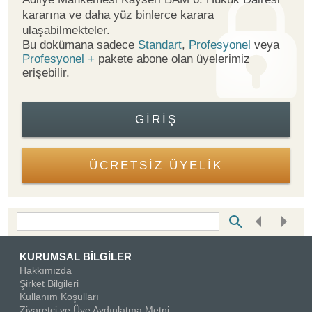
kararına ve daha yüz binlerce karara
ulaşabilmekteler.
Bu dokümana sadece
Standart
,
Profesyonel
veya
Profesyonel +
pakete abone olan üyelerimiz
erişebilir.
GIRIŞ
ÜCRETSİZ ÜYELİK
Bottom Search Toolbar Highlight Text
KURUMSAL BİLGİLER
Hakkımızda
Şirket Bilgileri
Kullanım Koşulları
Ziyaretçi ve Üye Aydınlatma Metni