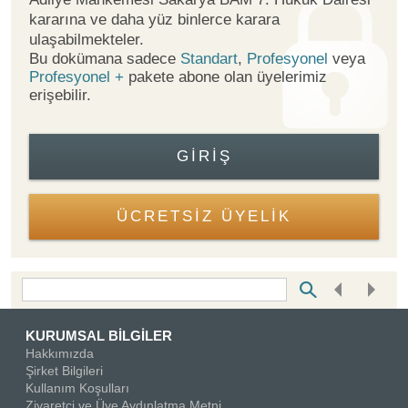
kararına ve daha yüz binlerce karara
ulaşabilmekteler.
Bu dokümana sadece
Standart
,
Profesyonel
veya
Profesyonel +
pakete abone olan üyelerimiz
erişebilir.
GIRIŞ
ÜCRETSİZ ÜYELİK
Bottom Search Toolbar Highlight Text
KURUMSAL BİLGİLER
Hakkımızda
Şirket Bilgileri
Kullanım Koşulları
Ziyaretçi ve Üye Aydınlatma Metni