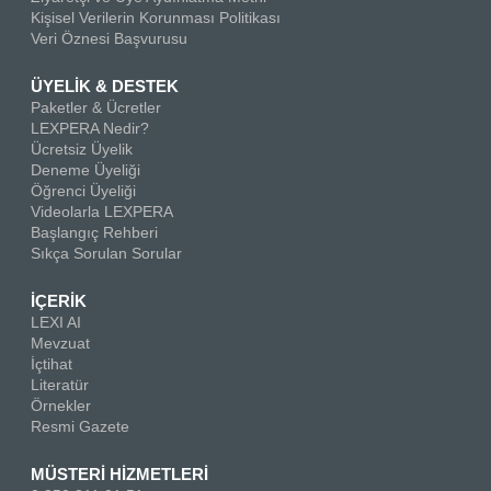
Kişisel Verilerin Korunması Politikası
Veri Öznesi Başvurusu
ÜYELİK & DESTEK
Paketler & Ücretler
LEXPERA Nedir?
Ücretsiz Üyelik
Deneme Üyeliği
Öğrenci Üyeliği
Videolarla LEXPERA
Başlangıç Rehberi
Sıkça Sorulan Sorular
İÇERİK
LEXI AI
Mevzuat
İçtihat
Literatür
Örnekler
Resmi Gazete
MÜSTERİ HİZMETLERİ