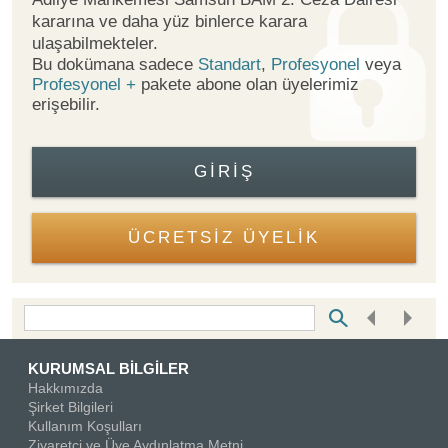
kararına ve daha yüz binlerce karara
ulaşabilmekteler.
Bu dokümana sadece
Standart
,
Profesyonel
veya
Profesyonel +
pakete abone olan üyelerimiz
erişebilir.
GIRIŞ
ÜCRETSİZ ÜYELİK
Bottom Search Toolbar Highlight Text
KURUMSAL BİLGİLER
Hakkımızda
Şirket Bilgileri
Kullanım Koşulları
Ziyaretçi ve Üye Aydınlatma Metni