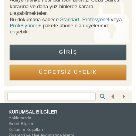
kararına ve daha yüz binlerce karara
ulaşabilmekteler.
Bu dokümana sadece
Standart
,
Profesyonel
veya
Profesyonel +
pakete abone olan üyelerimiz
erişebilir.
GIRIŞ
ÜCRETSİZ ÜYELİK
Bottom Search Toolbar Highlight Text
KURUMSAL BİLGİLER
Hakkımızda
Şirket Bilgileri
Kullanım Koşulları
Ziyaretçi ve Üye Aydınlatma Metni