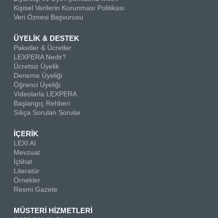
Kişisel Verilerin Korunması Politikası
Veri Öznesi Başvurusu
ÜYELİK & DESTEK
Paketler & Ücretler
LEXPERA Nedir?
Ücretsiz Üyelik
Deneme Üyeliği
Öğrenci Üyeliği
Videolarla LEXPERA
Başlangıç Rehberi
Sıkça Sorulan Sorular
İÇERİK
LEXI AI
Mevzuat
İçtihat
Literatür
Örnekler
Resmi Gazete
MÜSTERİ HİZMETLERİ