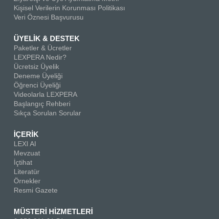
Kişisel Verilerin Korunması Politikası
Veri Öznesi Başvurusu
ÜYELİK & DESTEK
Paketler & Ücretler
LEXPERA Nedir?
Ücretsiz Üyelik
Deneme Üyeliği
Öğrenci Üyeliği
Videolarla LEXPERA
Başlangıç Rehberi
Sıkça Sorulan Sorular
İÇERİK
LEXI AI
Mevzuat
İçtihat
Literatür
Örnekler
Resmi Gazete
MÜSTERİ HİZMETLERİ