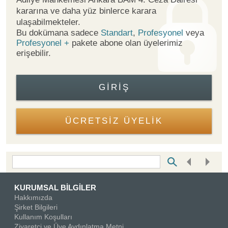
kararına ve daha yüz binlerce karara
ulaşabilmekteler.
Bu dokümana sadece
Standart
,
Profesyonel
veya
Profesyonel +
pakete abone olan üyelerimiz
erişebilir.
GIRIŞ
ÜCRETSİZ ÜYELİK
Bottom Search Toolbar Highlight Text
KURUMSAL BİLGİLER
Hakkımızda
Şirket Bilgileri
Kullanım Koşulları
Ziyaretçi ve Üye Aydınlatma Metni