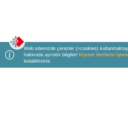
Web sitemizde çerezler (=cookies) kullanmaktay
hakkında ayrıntılı bilgileri
Kişisel Verilerin İşl
bulabilirsiniz.
Bottom Search Toolbar Highlight Text