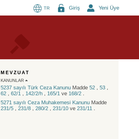
Giriş
Yeni Üye
TR
MEVZUAT
KANUNLAR
5237 sayılı Türk Ceza Kanunu
Madde
52
,
53
,
62
,
62/1
,
142/2/h
,
165/1
ve
168/2
.
5271 sayılı Ceza Muhakemesi Kanunu
Madde
231/5
,
231/8
,
280/2
,
231/10
ve
231/11
.