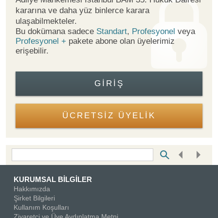
kararına ve daha yüz binlerce karara
ulaşabilmekteler.
Bu dokümana sadece
Standart
,
Profesyonel
veya
Profesyonel +
pakete abone olan üyelerimiz
erişebilir.
GIRIŞ
ÜCRETSİZ ÜYELİK
Bottom Search Toolbar Highlight Text
KURUMSAL BİLGİLER
Hakkımızda
Şirket Bilgileri
Kullanım Koşulları
Ziyaretçi ve Üye Aydınlatma Metni