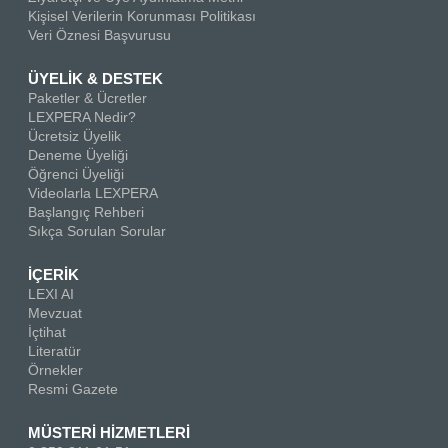
Kişisel Verilerin Korunması Politikası
Veri Öznesi Başvurusu
ÜYELİK & DESTEK
Paketler & Ücretler
LEXPERA Nedir?
Ücretsiz Üyelik
Deneme Üyeliği
Öğrenci Üyeliği
Videolarla LEXPERA
Başlangıç Rehberi
Sıkça Sorulan Sorular
İÇERİK
LEXI AI
Mevzuat
İçtihat
Literatür
Örnekler
Resmi Gazete
MÜSTERİ HİZMETLERİ