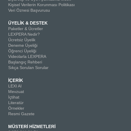
Kişisel Verilerin Korunması Politikası
Veri Öznesi Başvurusu
ÜYELİK & DESTEK
Paketler & Ücretler
LEXPERA Nedir?
Ücretsiz Üyelik
Deneme Üyeliği
Öğrenci Üyeliği
Videolarla LEXPERA
Başlangıç Rehberi
Sıkça Sorulan Sorular
İÇERİK
LEXI AI
Mevzuat
İçtihat
Literatür
Örnekler
Resmi Gazete
MÜSTERİ HİZMETLERİ