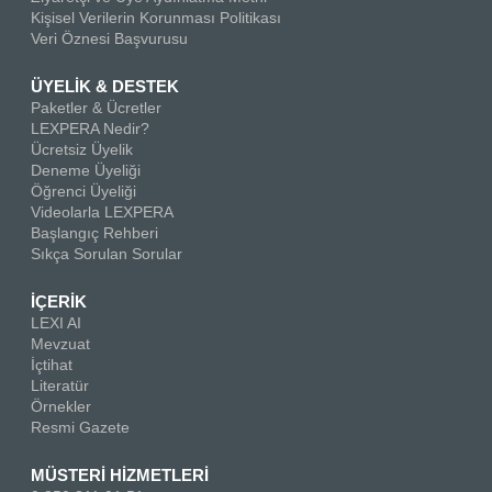
Kişisel Verilerin Korunması Politikası
Veri Öznesi Başvurusu
ÜYELİK & DESTEK
Paketler & Ücretler
LEXPERA Nedir?
Ücretsiz Üyelik
Deneme Üyeliği
Öğrenci Üyeliği
Videolarla LEXPERA
Başlangıç Rehberi
Sıkça Sorulan Sorular
İÇERİK
LEXI AI
Mevzuat
İçtihat
Literatür
Örnekler
Resmi Gazete
MÜSTERİ HİZMETLERİ