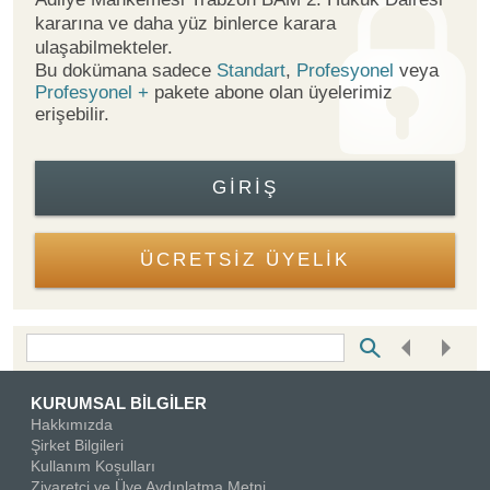
kararına ve daha yüz binlerce karara
ulaşabilmekteler.
Bu dokümana sadece
Standart
,
Profesyonel
veya
Profesyonel +
pakete abone olan üyelerimiz
erişebilir.
GIRIŞ
ÜCRETSİZ ÜYELİK
Bottom Search Toolbar Highlight Text
KURUMSAL BİLGİLER
Hakkımızda
Şirket Bilgileri
Kullanım Koşulları
Ziyaretçi ve Üye Aydınlatma Metni