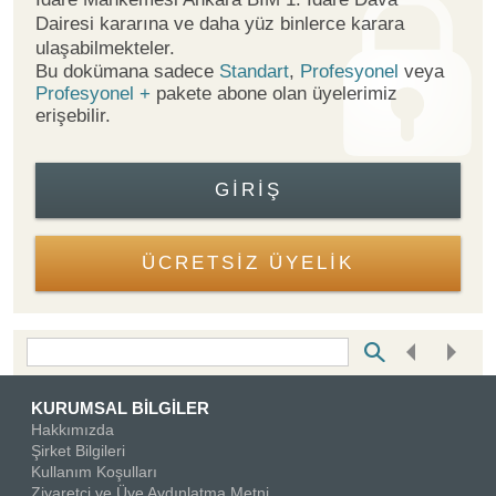
Dairesi kararına ve daha yüz binlerce karara
ulaşabilmekteler.
Bu dokümana sadece
Standart
,
Profesyonel
veya
Profesyonel +
pakete abone olan üyelerimiz
erişebilir.
GIRIŞ
ÜCRETSİZ ÜYELİK
Bottom Search Toolbar Highlight Text
KURUMSAL BİLGİLER
Hakkımızda
Şirket Bilgileri
Kullanım Koşulları
Ziyaretçi ve Üye Aydınlatma Metni