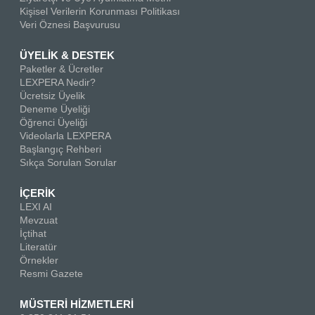
Kişisel Verilerin Korunması Politikası
Veri Öznesi Başvurusu
ÜYELİK & DESTEK
Paketler & Ücretler
LEXPERA Nedir?
Ücretsiz Üyelik
Deneme Üyeliği
Öğrenci Üyeliği
Videolarla LEXPERA
Başlangıç Rehberi
Sıkça Sorulan Sorular
İÇERİK
LEXI AI
Mevzuat
İçtihat
Literatür
Örnekler
Resmi Gazete
MÜSTERİ HİZMETLERİ