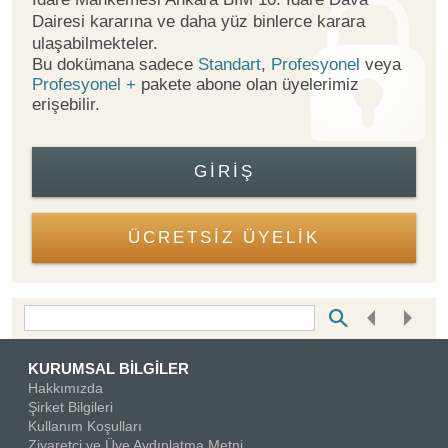
Dairesi kararına ve daha yüz binlerce karara
ulaşabilmekteler.
Bu dokümana sadece
Standart
,
Profesyonel
veya
Profesyonel +
pakete abone olan üyelerimiz
erişebilir.
GIRIŞ
ÜCRETSİZ ÜYELİK
Bottom Search Toolbar Highlight Text
KURUMSAL BİLGİLER
Hakkımızda
Şirket Bilgileri
Kullanım Koşulları
Ziyaretçi ve Üye Aydınlatma Metni