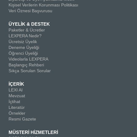
Kişisel Verilerin Korunması Politikası
Veri Öznesi Başvurusu
ÜYELİK & DESTEK
Paketler & Ücretler
LEXPERA Nedir?
Ücretsiz Üyelik
Deneme Üyeliği
Öğrenci Üyeliği
Videolarla LEXPERA
Başlangıç Rehberi
Sıkça Sorulan Sorular
İÇERİK
LEXI AI
Mevzuat
İçtihat
Literatür
Örnekler
Resmi Gazete
MÜSTERİ HİZMETLERİ