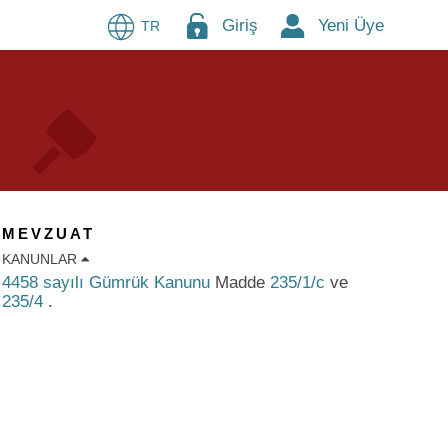
Giriş
Yeni Üye
TR
MEVZUAT
KANUNLAR
4458 sayılı Gümrük Kanunu
Madde
235/1/c
ve
235/4
.