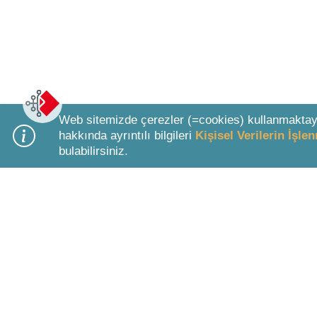
Web sitemizde çerezler (=cookies) kullanmaktay
hakkında ayrıntılı bilgileri
Kişisel Verilerin İşl
bulabilirsiniz.
Bottom Search Toolbar Highlight Text