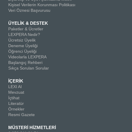
Kişisel Verilerin Korunması Politikası
Veri Öznesi Başvurusu
ÜYELİK & DESTEK
Paketler & Ücretler
LEXPERA Nedir?
Ücretsiz Üyelik
Deneme Üyeliği
Öğrenci Üyeliği
Videolarla LEXPERA
Başlangıç Rehberi
Sıkça Sorulan Sorular
İÇERİK
LEXI AI
Mevzuat
İçtihat
Literatür
Örnekler
Resmi Gazete
MÜSTERİ HİZMETLERİ