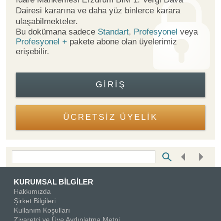
Dairesi kararına ve daha yüz binlerce karara
ulaşabilmekteler.
Bu dokümana sadece
Standart
,
Profesyonel
veya
Profesyonel +
pakete abone olan üyelerimiz
erişebilir.
GIRIŞ
ÜCRETSİZ ÜYELİK
Bottom Search Toolbar Highlight Text
KURUMSAL BİLGİLER
Hakkımızda
Şirket Bilgileri
Kullanım Koşulları
Ziyaretçi ve Üye Aydınlatma Metni