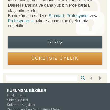
Dairesi kararına ve daha yüz binlerce karara
ulaşabilmekteler.
Bu dokümana sadece
Standart
,
Profesyonel
veya
Profesyonel +
pakete abone olan üyelerimiz
erişebilir.
GIRIŞ
ÜCRETSİZ ÜYELİK
Bottom Search Toolbar Highlight Text
KURUMSAL BİLGİLER
Hakkımızda
Şirket Bilgileri
Kullanım Koşulları
Ziyaretçi ve Üye Aydınlatma Metni