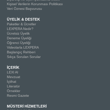
Kişisel Verilerin Korunması Politikası
Veri Öznesi Başvurusu
ÜYELİK & DESTEK
Paketler & Ücretler
LEXPERA Nedir?
Ücretsiz Üyelik
Deneme Üyeliği
Öğrenci Üyeliği
Videolarla LEXPERA
Başlangıç Rehberi
Sıkça Sorulan Sorular
İÇERİK
LEXI AI
Mevzuat
İçtihat
Literatür
Örnekler
Resmi Gazete
MÜSTERİ HİZMETLERİ