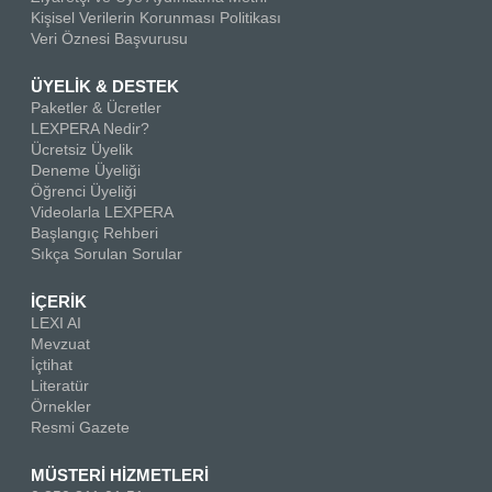
Kişisel Verilerin Korunması Politikası
Veri Öznesi Başvurusu
ÜYELİK & DESTEK
Paketler & Ücretler
LEXPERA Nedir?
Ücretsiz Üyelik
Deneme Üyeliği
Öğrenci Üyeliği
Videolarla LEXPERA
Başlangıç Rehberi
Sıkça Sorulan Sorular
İÇERİK
LEXI AI
Mevzuat
İçtihat
Literatür
Örnekler
Resmi Gazete
MÜSTERİ HİZMETLERİ