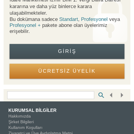
kararına ve daha yüz binlerce karara
ulaşabilmekteler.
Bu dokümana sadece
Standart
,
Profesyonel
veya
Profesyonel +
pakete abone olan üyelerimiz
erişebilir.
GIRIŞ
ÜCRETSİZ ÜYELİK
Bottom Search Toolbar Highlight Text
KURUMSAL BİLGİLER
Hakkımızda
Şirket Bilgileri
Kullanım Koşulları
Ziyaretçi ve Üye Aydınlatma Metni