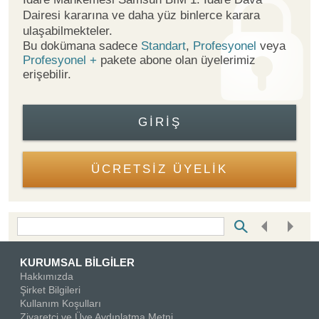
Dairesi kararına ve daha yüz binlerce karara
ulaşabilmekteler.
Bu dokümana sadece
Standart
,
Profesyonel
veya
Profesyonel +
pakete abone olan üyelerimiz
erişebilir.
GIRIŞ
ÜCRETSİZ ÜYELİK
Bottom Search Toolbar Highlight Text
KURUMSAL BİLGİLER
Hakkımızda
Şirket Bilgileri
Kullanım Koşulları
Ziyaretçi ve Üye Aydınlatma Metni