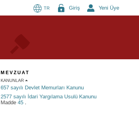
Giriş
Yeni Üye
TR
MEVZUAT
KANUNLAR
657 sayılı Devlet Memurları Kanunu
2577 sayılı İdari Yargılama Usulü Kanunu
Madde
45
.