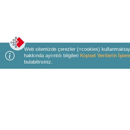
Web sitemizde çerezler (=cookies) kullanmaktay
hakkında ayrıntılı bilgileri
Kişisel Verilerin İşl
bulabilirsiniz.
Bottom Search Toolbar Highlight Text