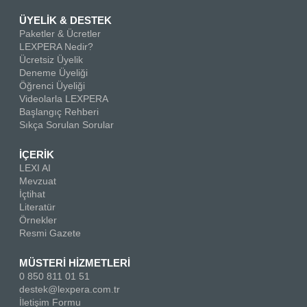
ÜYELİK & DESTEK
Paketler & Ücretler
LEXPERA Nedir?
Ücretsiz Üyelik
Deneme Üyeliği
Öğrenci Üyeliği
Videolarla LEXPERA
Başlangıç Rehberi
Sıkça Sorulan Sorular
İÇERİK
LEXI AI
Mevzuat
İçtihat
Literatür
Örnekler
Resmi Gazete
MÜSTERİ HİZMETLERİ
0 850 811 01 51
destek@lexpera.com.tr
İletişim Formu