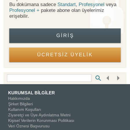
Bu dokümana sadece
Standart
,
Profesyonel
veya
Profesyonel +
pakete abone olan üyelerimiz
erişebilir.
GIRIŞ
ÜCRETSİZ ÜYELİK
Bottom Search Toolbar Highlight Text
KURUMSAL BİLGİLER
Hakkımızda
Şirket Bilgileri
Kullanım Koşulları
Ziyaretçi ve Üye Aydınlatma Metni
Kişisel Verilerin Korunması Politikası
Veri Öznesi Başvurusu