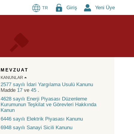
Giriş
Yeni Üye
TR
MEVZUAT
KANUNLAR
2577 sayılı İdari Yargılama Usulü Kanunu
Madde
17
ve
45
.
4628 sayılı Enerji Piyasası Düzenleme
Kurumunun Teşkilat ve Görevleri Hakkında
Kanun
6446 sayılı Elektrik Piyasası Kanunu
6948 sayılı Sanayi Sicili Kanunu