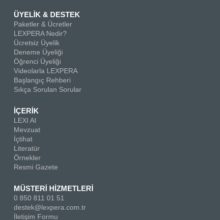
ÜYELİK & DESTEK
Paketler & Ücretler
LEXPERA Nedir?
Ücretsiz Üyelik
Deneme Üyeliği
Öğrenci Üyeliği
Videolarla LEXPERA
Başlangıç Rehberi
Sıkça Sorulan Sorular
İÇERİK
LEXI AI
Mevzuat
İçtihat
Literatür
Örnekler
Resmi Gazete
MÜSTERİ HİZMETLERİ
0 850 811 01 51
destek@lexpera.com.tr
İletişim Formu