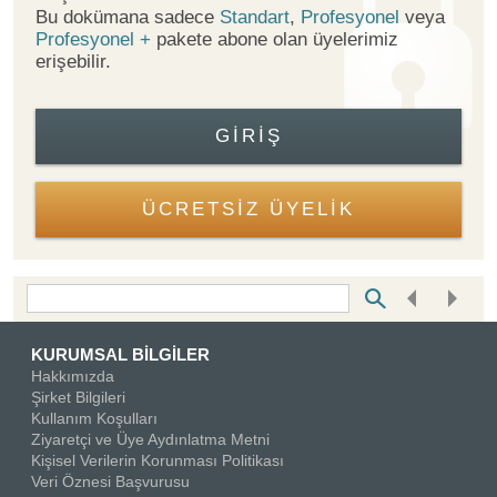
Bu dokümana sadece
Standart
,
Profesyonel
veya
Profesyonel +
pakete abone olan üyelerimiz
erişebilir.
GIRIŞ
ÜCRETSİZ ÜYELİK
Bottom Search Toolbar Highlight Text
KURUMSAL BİLGİLER
Hakkımızda
Şirket Bilgileri
Kullanım Koşulları
Ziyaretçi ve Üye Aydınlatma Metni
Kişisel Verilerin Korunması Politikası
Veri Öznesi Başvurusu