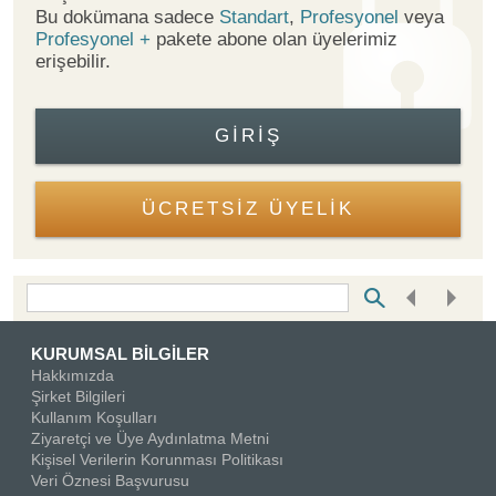
Bu dokümana sadece
Standart
,
Profesyonel
veya
Profesyonel +
pakete abone olan üyelerimiz
erişebilir.
GIRIŞ
ÜCRETSİZ ÜYELİK
Bottom Search Toolbar Highlight Text
KURUMSAL BİLGİLER
Hakkımızda
Şirket Bilgileri
Kullanım Koşulları
Ziyaretçi ve Üye Aydınlatma Metni
Kişisel Verilerin Korunması Politikası
Veri Öznesi Başvurusu