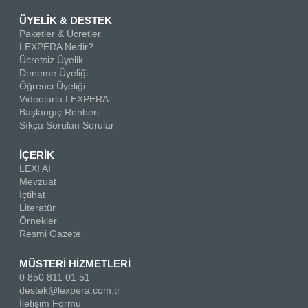
ÜYELİK & DESTEK
Paketler & Ücretler
LEXPERA Nedir?
Ücretsiz Üyelik
Deneme Üyeliği
Öğrenci Üyeliği
Videolarla LEXPERA
Başlangıç Rehberi
Sıkça Sorulan Sorular
İÇERİK
LEXI AI
Mevzuat
İçtihat
Literatür
Örnekler
Resmi Gazete
MÜSTERİ HİZMETLERİ
0 850 811 01 51
destek@lexpera.com.tr
İletişim Formu