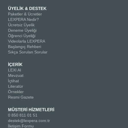
ÜYELİK & DESTEK
Paketler & Ücretler
LEXPERA Nedir?
Ücretsiz Üyelik
Deneme Üyeliği
Öğrenci Üyeliği
Videolarla LEXPERA
Başlangıç Rehberi
Sıkça Sorulan Sorular
İÇERİK
LEXI AI
Mevzuat
İçtihat
Literatür
Örnekler
Resmi Gazete
MÜSTERİ HİZMETLERİ
0 850 811 01 51
destek@lexpera.com.tr
İletişim Formu