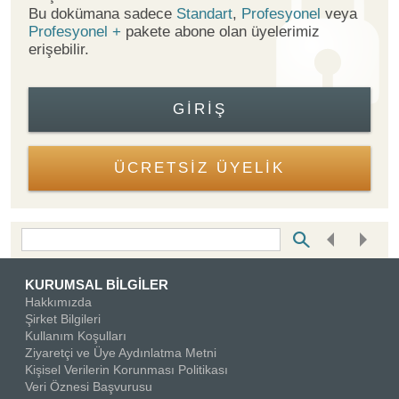
Bu dokümana sadece
Standart
,
Profesyonel
veya
Profesyonel +
pakete abone olan üyelerimiz
erişebilir.
GIRIŞ
ÜCRETSİZ ÜYELİK
Bottom Search Toolbar Highlight Text
KURUMSAL BİLGİLER
Hakkımızda
Şirket Bilgileri
Kullanım Koşulları
Ziyaretçi ve Üye Aydınlatma Metni
Kişisel Verilerin Korunması Politikası
Veri Öznesi Başvurusu