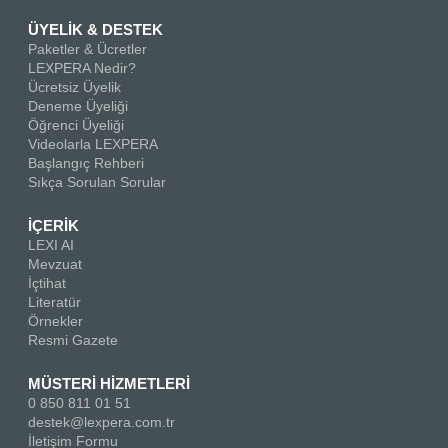
ÜYELİK & DESTEK
Paketler & Ücretler
LEXPERA Nedir?
Ücretsiz Üyelik
Deneme Üyeliği
Öğrenci Üyeliği
Videolarla LEXPERA
Başlangıç Rehberi
Sıkça Sorulan Sorular
İÇERİK
LEXI AI
Mevzuat
İçtihat
Literatür
Örnekler
Resmi Gazete
MÜSTERİ HİZMETLERİ
0 850 811 01 51
destek@lexpera.com.tr
İletişim Formu