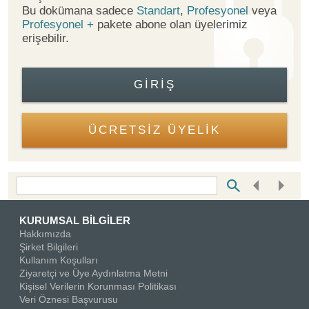
Bu dokümana sadece
Standart
,
Profesyonel
veya
Profesyonel +
pakete abone olan üyelerimiz
erişebilir.
GIRIŞ
ÜCRETSİZ ÜYELİK
Bottom Search Toolbar Highlight Text
KURUMSAL BİLGİLER
Hakkımızda
Şirket Bilgileri
Kullanım Koşulları
Ziyaretçi ve Üye Aydınlatma Metni
Kişisel Verilerin Korunması Politikası
Veri Öznesi Başvurusu