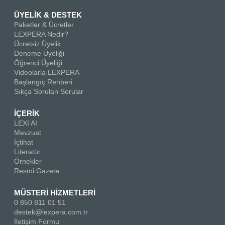
ÜYELİK & DESTEK
Paketler & Ücretler
LEXPERA Nedir?
Ücretsiz Üyelik
Deneme Üyeliği
Öğrenci Üyeliği
Videolarla LEXPERA
Başlangıç Rehberi
Sıkça Sorulan Sorular
İÇERİK
LEXI AI
Mevzuat
İçtihat
Literatür
Örnekler
Resmi Gazete
MÜSTERİ HİZMETLERİ
0 850 811 01 51
destek@lexpera.com.tr
İletişim Formu