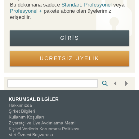
Bu dokümana sadece
Standart
,
Profesyonel
veya
Profesyonel +
pakete abone olan üyelerimiz
erişebilir.
GIRIŞ
ÜCRETSİZ ÜYELİK
Bottom Search Toolbar Highlight Text
KURUMSAL BİLGİLER
Hakkımızda
Şirket Bilgileri
Kullanım Koşulları
Ziyaretçi ve Üye Aydınlatma Metni
Kişisel Verilerin Korunması Politikası
Veri Öznesi Başvurusu