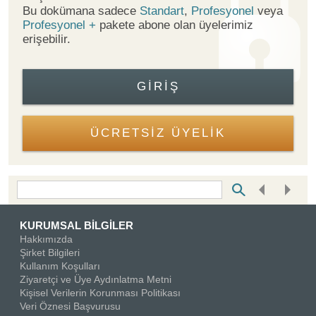
Bu dokümana sadece
Standart
,
Profesyonel
veya
Profesyonel +
pakete abone olan üyelerimiz
erişebilir.
GIRIŞ
ÜCRETSİZ ÜYELİK
Bottom Search Toolbar Highlight Text
KURUMSAL BİLGİLER
Hakkımızda
Şirket Bilgileri
Kullanım Koşulları
Ziyaretçi ve Üye Aydınlatma Metni
Kişisel Verilerin Korunması Politikası
Veri Öznesi Başvurusu