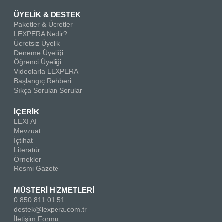
ÜYELİK & DESTEK
Paketler & Ücretler
LEXPERA Nedir?
Ücretsiz Üyelik
Deneme Üyeliği
Öğrenci Üyeliği
Videolarla LEXPERA
Başlangıç Rehberi
Sıkça Sorulan Sorular
İÇERİK
LEXI AI
Mevzuat
İçtihat
Literatür
Örnekler
Resmi Gazete
MÜSTERİ HİZMETLERİ
0 850 811 01 51
destek@lexpera.com.tr
İletişim Formu