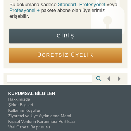
Bu dokümana sadece
Standart
,
Profesyonel
veya
Profesyonel +
pakete abone olan üyelerimiz
erişebilir.
GIRIŞ
ÜCRETSİZ ÜYELİK
Bottom Search Toolbar Highlight Text
KURUMSAL BİLGİLER
Hakkımızda
Şirket Bilgileri
Kullanım Koşulları
Ziyaretçi ve Üye Aydınlatma Metni
Kişisel Verilerin Korunması Politikası
Veri Öznesi Başvurusu