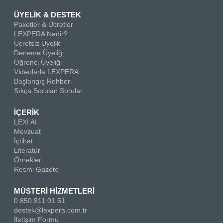
ÜYELİK & DESTEK
Paketler & Ücretler
LEXPERA Nedir?
Ücretsiz Üyelik
Deneme Üyeliği
Öğrenci Üyeliği
Videolarla LEXPERA
Başlangıç Rehberi
Sıkça Sorulan Sorular
İÇERİK
LEXI AI
Mevzuat
İçtihat
Literatür
Örnekler
Resmi Gazete
MÜSTERİ HİZMETLERİ
0 850 811 01 51
destek@lexpera.com.tr
İletişim Formu