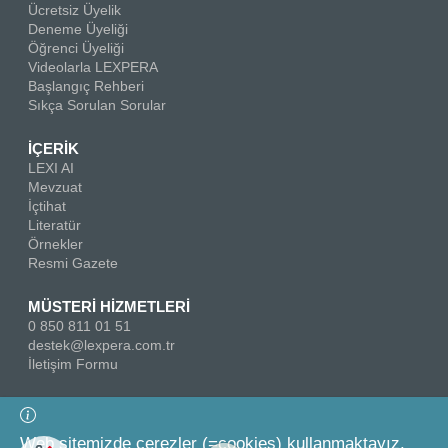
Ücretsiz Üyelik
Deneme Üyeliği
Öğrenci Üyeliği
Videolarla LEXPERA
Başlangıç Rehberi
Sıkça Sorulan Sorular
İÇERİK
LEXI AI
Mevzuat
İçtihat
Literatür
Örnekler
Resmi Gazete
MÜSTERİ HİZMETLERİ
0 850 811 01 51
destek@lexpera.com.tr
İletişim Formu
Bizi Takip Edin
Web sitemizde çerezler (=cookies) kullanmaktayız.