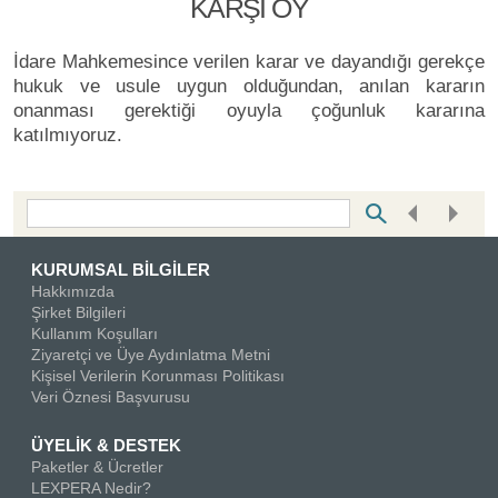
KARŞI OY
İdare Mahkemesince verilen karar ve dayandığı gerekçe
hukuk ve usule uygun olduğundan, anılan kararın
onanması gerektiği oyuyla çoğunluk kararına
katılmıyoruz.
Bottom Search Toolbar Highlight Text
KURUMSAL BİLGİLER
Hakkımızda
Şirket Bilgileri
Kullanım Koşulları
Ziyaretçi ve Üye Aydınlatma Metni
Kişisel Verilerin Korunması Politikası
Veri Öznesi Başvurusu
ÜYELİK & DESTEK
Paketler & Ücretler
LEXPERA Nedir?