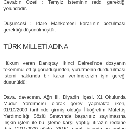
Cevabın Özeti : Temyiz isteminin reddi gerektiği
yolundadır.
Düşüncesi : İdare Mahkemesi kararının bozulması
gerektiği düşünülmüştür.
TÜRK MİLLETİ ADINA
Hüküm veren Danıştay İkinci Dairesi'nce dosyanın
tekemmül ettiği görüldüğünden, yürütmenin durdurulması
istemi hakkında bir karar verilmeksizin işin gereği
düşünüldü:
Dava, davacının, Ağrı ili, Diyadin ilçesi, X1 Okulunda
Müdür Yardımcısı olarak görev yapmakta iken,
01/10/2009 tarihinde girmiş olduğu İlköğretim Müfettiş
Yardımcılığı Sözlü Sınavında başarısız sayılmasına
ilişkin işlem ile bu işleme karşı yaptığı itirazın reddine
dair 12/11/2009 günlü, 88151 sayılı işlemin ve anılan