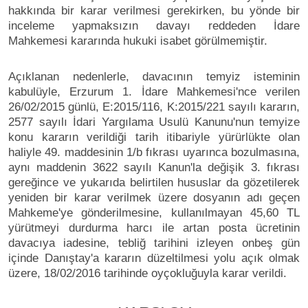
hakkında bir karar verilmesi gerekirken, bu yönde bir
inceleme yapmaksızın davayı reddeden İdare
Mahkemesi kararında hukuki isabet görülmemiştir.
Açıklanan nedenlerle, davacının temyiz isteminin
kabulüyle, Erzurum 1. İdare Mahkemesi'nce verilen
26/02/2015 günlü, E:2015/116, K:2015/221 sayılı kararın,
2577 sayılı İdari Yargılama Usulü Kanunu'nun temyize
konu kararın verildiği tarih itibariyle yürürlükte olan
haliyle 49. maddesinin 1/b fıkrası uyarınca bozulmasına,
aynı maddenin 3622 sayılı Kanun'la değişik 3. fıkrası
gereğince ve yukarıda belirtilen hususlar da gözetilerek
yeniden bir karar verilmek üzere dosyanın adı geçen
Mahkeme'ye gönderilmesine, kullanılmayan 45,60 TL
yürütmeyi durdurma harcı ile artan posta ücretinin
davacıya iadesine, tebliğ tarihini izleyen onbeş gün
içinde Danıştay'a kararın düzeltilmesi yolu açık olmak
üzere, 18/02/2016 tarihinde oyçokluğuyla karar verildi.