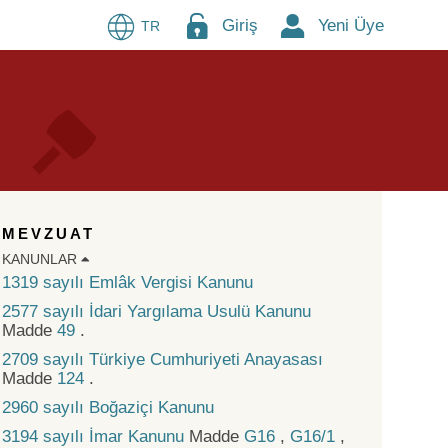
Giriş
Yeni Üye
TR
MEVZUAT
KANUNLAR
1319 sayılı Emlâk Vergisi Kanunu
2577 sayılı İdari Yargılama Usulü Kanunu
Madde
49
.
2709 sayılı Türkiye Cumhuriyeti Anayasası
Madde
124
.
2960 sayılı Boğaziçi Kanunu
3194 sayılı İmar Kanunu
Madde
G16
,
G16/1
,