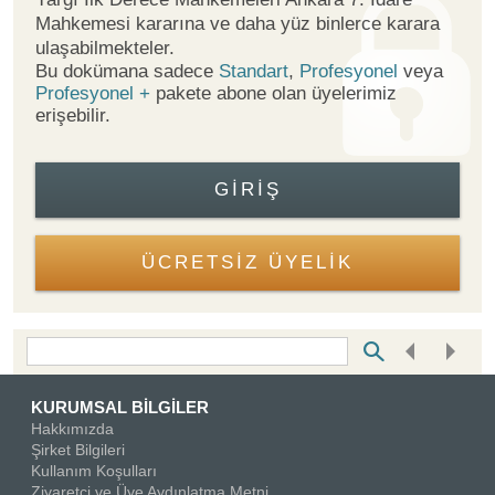
Mahkemesi kararına ve daha yüz binlerce karara
ulaşabilmekteler.
Bu dokümana sadece
Standart
,
Profesyonel
veya
Profesyonel +
pakete abone olan üyelerimiz
erişebilir.
GIRIŞ
ÜCRETSİZ ÜYELİK
Bottom Search Toolbar Highlight Text
KURUMSAL BİLGİLER
Hakkımızda
Şirket Bilgileri
Kullanım Koşulları
Ziyaretçi ve Üye Aydınlatma Metni