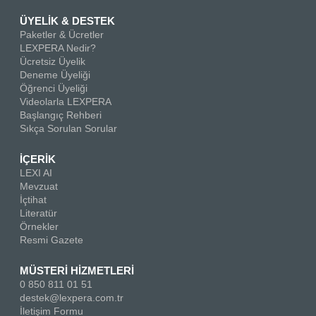
ÜYELİK & DESTEK
Paketler & Ücretler
LEXPERA Nedir?
Ücretsiz Üyelik
Deneme Üyeliği
Öğrenci Üyeliği
Videolarla LEXPERA
Başlangıç Rehberi
Sıkça Sorulan Sorular
İÇERİK
LEXI AI
Mevzuat
İçtihat
Literatür
Örnekler
Resmi Gazete
MÜSTERİ HİZMETLERİ
0 850 811 01 51
destek@lexpera.com.tr
İletişim Formu