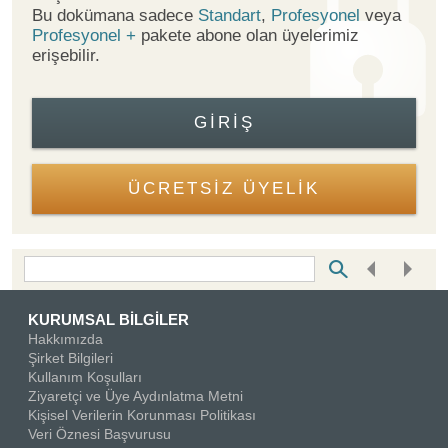
Bu dokümana sadece
Standart
,
Profesyonel
veya
Profesyonel +
pakete abone olan üyelerimiz
erişebilir.
GIRIŞ
ÜCRETSİZ ÜYELİK
Bottom Search Toolbar Highlight Text
KURUMSAL BİLGİLER
Hakkımızda
Şirket Bilgileri
Kullanım Koşulları
Ziyaretçi ve Üye Aydınlatma Metni
Kişisel Verilerin Korunması Politikası
Veri Öznesi Başvurusu