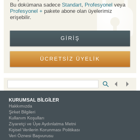
Bu dokümana sadece
Standart
,
Profesyonel
veya
Profesyonel +
pakete abone olan üyelerimiz
erişebilir.
GIRIŞ
ÜCRETSİZ ÜYELİK
Bottom Search Toolbar Highlight Text
KURUMSAL BİLGİLER
Hakkımızda
Şirket Bilgileri
Kullanım Koşulları
Ziyaretçi ve Üye Aydınlatma Metni
Kişisel Verilerin Korunması Politikası
Veri Öznesi Başvurusu