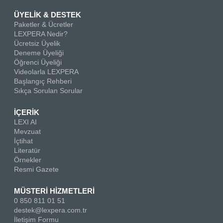
ÜYELİK & DESTEK
Paketler & Ücretler
LEXPERA Nedir?
Ücretsiz Üyelik
Deneme Üyeliği
Öğrenci Üyeliği
Videolarla LEXPERA
Başlangıç Rehberi
Sıkça Sorulan Sorular
İÇERİK
LEXI AI
Mevzuat
İçtihat
Literatür
Örnekler
Resmi Gazete
MÜSTERİ HİZMETLERİ
0 850 811 01 51
destek@lexpera.com.tr
İletişim Formu