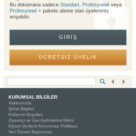
Bu dokümana sadece
Standart
,
Profesyonel
veya
Profesyonel +
pakete abone olan üyelerimiz
erişebilir.
GIRIŞ
ÜCRETSİZ ÜYELİK
Bottom Search Toolbar Highlight Text
KURUMSAL BİLGİLER
Hakkımızda
Şirket Bilgileri
Kullanım Koşulları
Ziyaretçi ve Üye Aydınlatma Metni
Kişisel Verilerin Korunması Politikası
Veri Öznesi Başvurusu