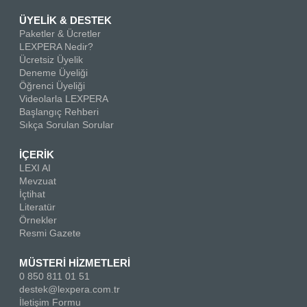
ÜYELİK & DESTEK
Paketler & Ücretler
LEXPERA Nedir?
Ücretsiz Üyelik
Deneme Üyeliği
Öğrenci Üyeliği
Videolarla LEXPERA
Başlangıç Rehberi
Sıkça Sorulan Sorular
İÇERİK
LEXI AI
Mevzuat
İçtihat
Literatür
Örnekler
Resmi Gazete
MÜSTERİ HİZMETLERİ
0 850 811 01 51
destek@lexpera.com.tr
İletişim Formu